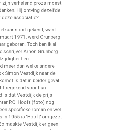
r zijn verhalend proza moest
 denken. Hij ontving dezelfde
 deze associatie?
 elkaar nooit gekend, want
in maart 1971, werd Grunberg
ar geboren. Toch ben ik al
e schrijver Arnon Grunberg
lzijdigheid en
d meer dan welke andere
ok Simon Vestdijk naar de
komst is dat in beider geval
dt toegekend voor hun
is dat Vestdijk de prijs
ter P.C. Hooft (foto) nog
een specifieke roman en wel
 in 1955 is ‘Hooft’ omgezet
 Zo maakte Vestdijk er geen