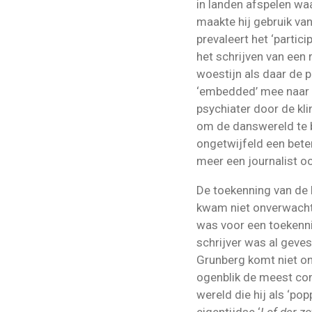
in landen afspelen wa
maakte hij gebruik van
prevaleert het ‘partic
het schrijven van een 
woestijn als daar de p
‘embedded’ mee naar 
psychiater door de kl
om de danswereld te b
ongetwijfeld een bete
meer een journalist oo
De toekenning van de P
kwam niet onverwacht 
was voor een toekennin
schrijver was al geve
Grunberg komt niet onv
ogenblik de meest com
wereld die hij als ‘pop
eigentijdse ‘
Lof der zo