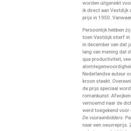
worden uitgereikt voo
ik direct aan Vestdijk
prijs in 1950
.
Vanwaar
Persoonlijk hebben zij
toen Vestdijk stierf 
in december van dat ja
lang van mening dat d
qua productiviteit, vee
alomtegenwoordighei
Nederlandse auteur o
kroon steekt. Overeen
de prijs speciaal wor
romankunst. Afwijkend 
vernoemd naar de dich
werd toegekend voor 
De vuuraanbidders.
Pas
naar een oeuvreprijs.