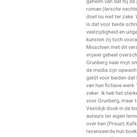
geheim van dat hij de 
roman (
Iersche nacht
doet nu niet ter zake.
is dat voor beide schr
veelzijdigheid en uitge
kunsten zij toch voora
Misschien met dit vers
vrijwel geheel oversc
Grunberg naar mijn sm
de media zijn opwach
geldt voor beiden dat 
van hun fictieve werk.
zeker. Ik heb het ster
voor Grunberg, maar t
Vestdijk dook in de 
auteurs ter eigen leri
over hen (Proust, Kafk
recenseerde hun boeke