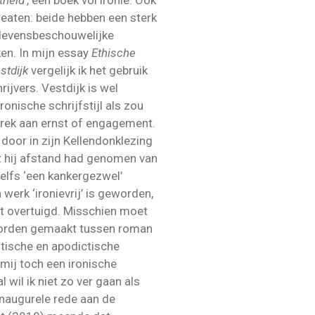
reaten: beide hebben een sterk
-levensbeschouwelijke
ken. In mijn essay
Ethische
stdijk
vergelijk ik het gebruik
hrijvers. Vestdijk is wel
ironische schrijfstijl als zou
rek aan ernst of engagement.
door in zijn Kellendonklezing
t hij afstand had genomen van
 zelfs ‘een kankergezwel’
werk ‘ironievrij’ is geworden,
et overtuigd. Misschien moet
worden gemaakt tussen roman
istische en apodictische
r mij toch een ironische
 wil ik niet zo ver gaan als
 inaugurele rede aan de