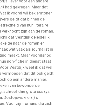
prijs liever voor een andere
en)
had gekregen. Maar dat
 Wat ik vooral wil beklemtonen
ijvers geldt dat binnen de
strektheid van hun literaire
l verknocht zijn aan de roman.
chil dat Vestdijk geleidelijk
hakelde naar de roman en
aak wat vaak als journalist in
ting maakt. Maar vooralsnog
hun non-fictie in dienst staat
 Voor Vestdijk weet ik dat wel
ke vermoeden dat dit ook geldt
och op een andere manier.
boeken van bewonderde
ng, schreef dan grote essays
a, Dostojewski e.a.) of
n. Voor zijn romans die zich