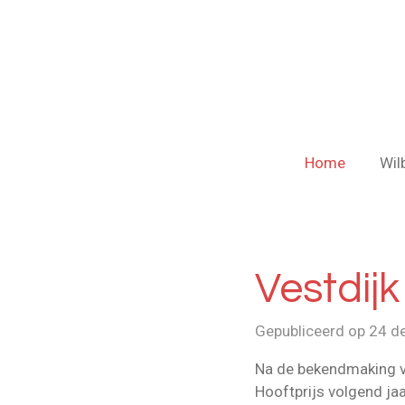
Ga
direct
naar
de
hoofdinhoud
Home
Wil
Vestdij
Gepubliceerd op 24 
Na de bekendmaking va
Hooftprijs volgend ja