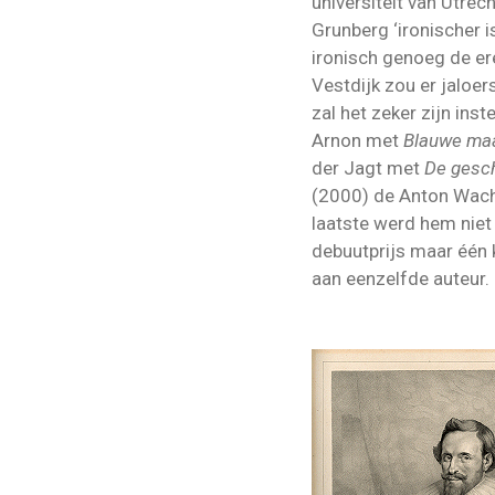
universiteit van Utre
Grunberg ‘ironischer is
ironisch genoeg de er
Vestdijk zou er jaloe
zal het zeker zijn in
Arnon met
Blauwe ma
der Jagt met
De gesch
(2000) de Anton Wach
laatste werd hem niet
debuutprijs maar één 
aan eenzelfde auteur.