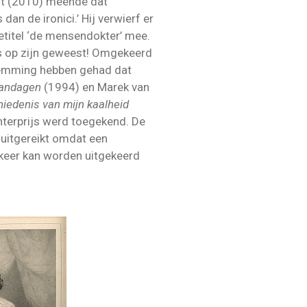
cht (2010) meende dat
 dan de ironici.’ Hij verwierf er
etitel ‘de mensendokter’ mee.
rs op zijn geweest! Omgekeerd
stemming hebben gehad dat
andagen
(1994) en Marek van
iedenis van mijn kaalheid
terprijs werd toegekend. De
 uitgereikt omdat een
keer kan worden uitgekeerd