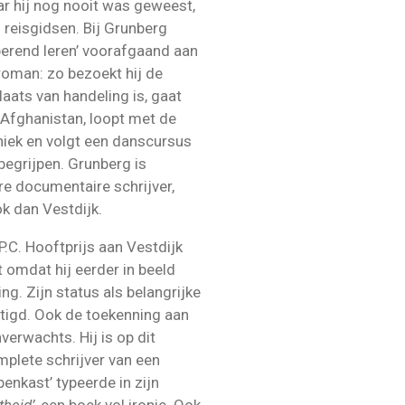
ar hij nog nooit was geweest,
 reisgidsen. Bij Grunberg
iperend leren’ voorafgaand aan
roman: zo bezoekt hij de
laats van handeling is, gaat
Afghanistan, loopt met de
iniek en volgt een danscursus
egrijpen. Grunberg is
re documentaire schrijver,
k dan Vestdijk.
.C. Hooftprijs aan Vestdijk
omdat hij eerder in beeld
g. Zijn status als belangrijke
stigd. Ook de toekenning aan
erwachts. Hij is op dit
plete schrijver van een
penkast’ typeerde in zijn
theid’
, een boek vol ironie. Ook